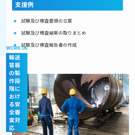
支援例
試験及び検査要領の立案
試験及び検査結果の取りまとめ
試験及び検査報告書の作成
WORK.06
輸送
容器
の製
作段
階に
おけ
る安
全審
査対
応